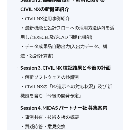
CIVIL NXの新機能紹介
・CIVIL NX適用事例紹介
・最新機能と設計フローへの活用方法(APIを活
用したEXECEL及びCAD 同期化機能)
・データ成果品自動出力(入出力データ、構
造・設計計算書)
Session 3. CIVIL NX 検証結果と今後の計画
・解析ソフトウェアの検証例
・CIVIL NXの「R7道示への対応状況」及び 新
機能を含む「今後の開発予定」
Session 4. MIDAS パートナー社 募集案内
・事例共有・技術支援の概要
・質疑応答・意見交換