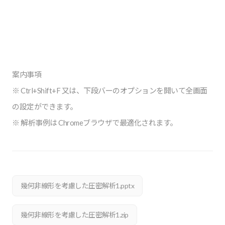
案内事項
※ Ctrl+Shift+F 又は、下段バーのオプションを開いて全画面
の設定ができます。
※ 解析事例は Chromeブラウザで最適化されます。
幾何非線形を考慮した圧密解析1.pptx
幾何非線形を考慮した圧密解析1.zip