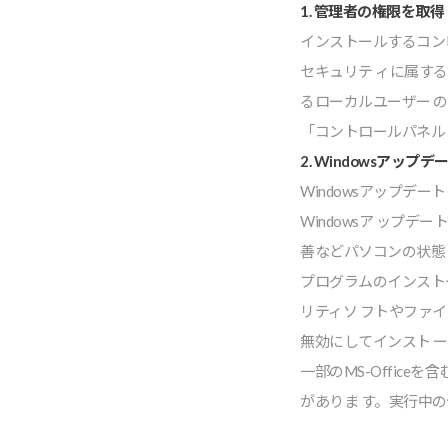
1. 管理者の権限を取得
インストールするコン
セキュリテ ィに属す
るローカルユーザー 
「コントロールパネル 
2. Windowsア
Windowsアップ
Windowsア ップ
善などパソコンの状態
プログラムのインスト
リティソ フトやファ
無効にしてインスト 
⼀部のMS-Offi
がありま す。実⾏中