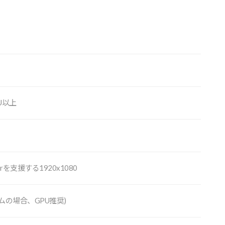
CPU以上
lorを⽀援する1920x1080
グラムの場合、GPU推奨)