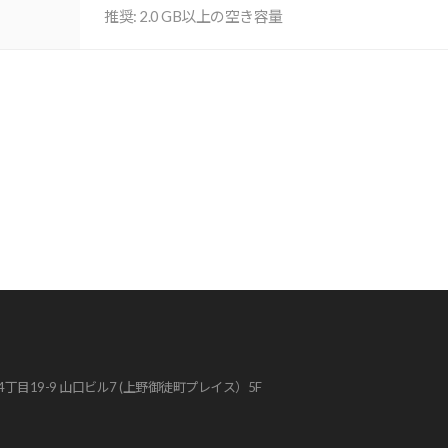
推奨: 2.0 GB以上の空き容量
4丁目19-9 山口ビル7 (上野御徒町プレイス）5F