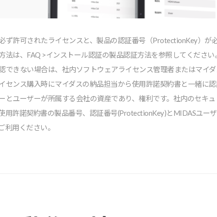
ず許可されたライセンスと、製品の認証番号（ProtectionKey）が
⽅法は、FAQ >インストール認証の製品認証⽅法を参照してください
認できない場合は、社内ソフトウェアライセンス管理者またはマイダ
センス購⼊時にマイダスの納品担当から使⽤許諾契約書と⼀緒に認証番号(P
ーとユーザーが所属する会社の資産であり、権利です。社内のセキュ
許諾契約書の製品番号、認証番号(ProtectionKey)とMIDAS
ご利⽤ください。