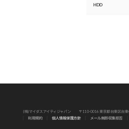
HDD
(株)マイダスアイティジャパン
〒110-0016 東京都台東区台東
利⽤規約
個⼈情報保護⽅針
メール無断収集拒否