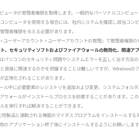
ピュータの管理者権限を取得します。⼀般的なパーソナルコンピュー
るコンピュータを使⽤する場合には、社内システムを確認し該当コン
の管理者権限を与える必要があります。
> ユーザーアカウント > ユーザーアカウントの管理」で管理者権限
ップデート、セキュリティソフトおよびファイアウォールの無効化、関連ア
デートはパソコンのセキュリティ問題やシステムエラーを正しく治す⽅
デートと直接に関連するのかを把握することは難しいですが、Window
 が正常化されることがあります。
ール中に必要要素のレジストリを追加および変更、システムフォルダ
イアウォールがインストールプロセスを妨害することがあります。こ
ールを実⾏すれば解決することができます。
ceを含む他製品と連動される機能のマイダスプログラムをインストール
の他のアプリケーション終了後にインストールするようにお願いします