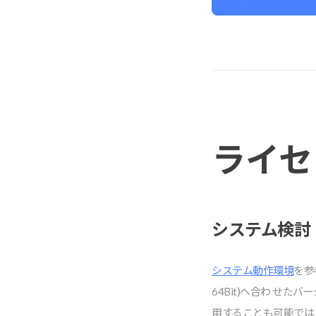
ライセ
システム検討
システム動作環境
を参
64Bit)へ合わ せ
⽤することも可能では