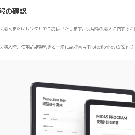
報の確認
は購⼊またはレンタルでご提供いたします。使⽤権の購⼊に関するお
⼊時、使⽤許諾契約書と⼀緒に認証番号(ProtectionKey)が案内