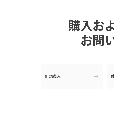
購⼊お
お問
新規導⼊