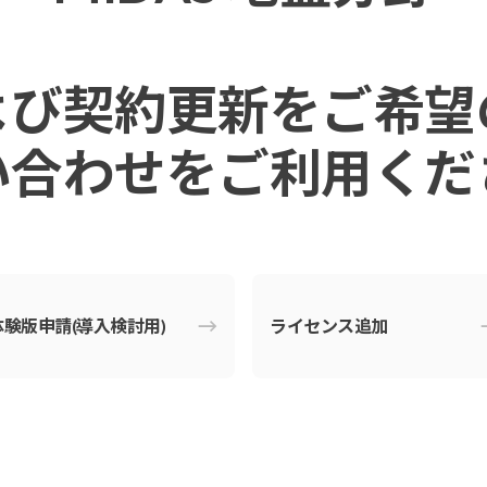
よび契約更新をご希望
い合わせをご利⽤くだ
体験版申請
(導⼊検討⽤)
ライセンス追加