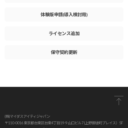
体験版申請
(導⼊検討⽤)
ライセンス追加
保守契約更新
(株)マイダスアイティジャパン
〒110-0016 東京都台東区台東4丁目19-9 山口ビル7 (上野御徒町プレイス）5F