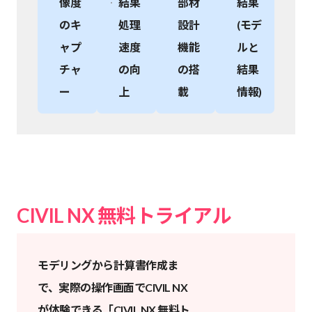
像度
結果
部材
結果
のキ
処理
設計
(モデ
ャプ
速度
機能
ルと
チャ
の向
の搭
結果
ー
上
載
情報)
CIVIL NX 無料トライアル
モデリングから計算書作成ま
で、実際の操作画面でCIVIL NX
が体験できる「CIVIL NX 無料ト