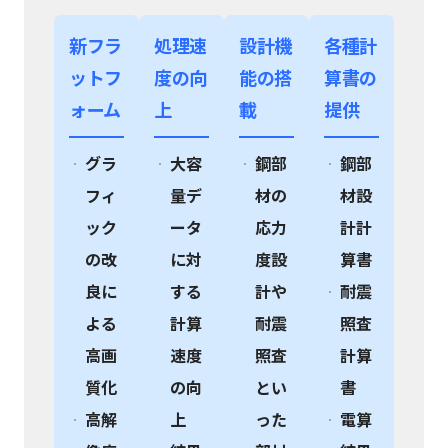
新フラ
処理速
設計機
各種計
ットフ
度の向
能の搭
算書の
ォーム
上
載
提供
グラ
大容
鋼部
鋼部
フィ
量デ
材の
材設
ック
ータ
応力
計計
の改
に対
度設
算書
良に
する
計や
耐震
よる
計算
耐震
照査
高画
速度
照査
計算
質化
の向
とい
書
高解
上
った
電算