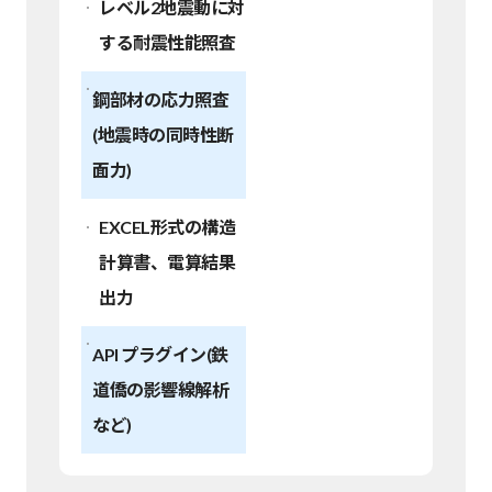
レベル2地震動に対
する耐震性能照査
鋼部材の応力照査
(地震時の同時性断
面力)
EXCEL形式の構造
計算書、電算結果
出力
API プラグイン(鉄
道僑の影響線解析
など)